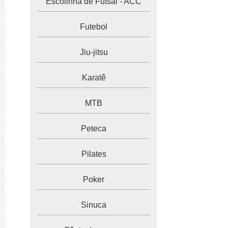
Escolinha de Futsal - ACC
Futebol
Jiu-jitsu
Karatê
MTB
Peteca
Pilates
Poker
Sinuca