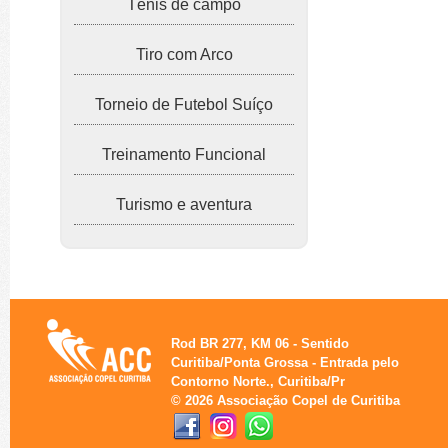
Tênis de campo
Tiro com Arco
Torneio de Futebol Suíço
Treinamento Funcional
Turismo e aventura
Rod BR 277, KM 06 - Sentido
Curitiba/Ponta Grossa - Entrada pelo
Contorno Norte., Curitiba/Pr
© 2026 Associação Copel de Curitiba