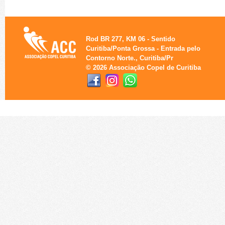
Rod BR 277, KM 06 - Sentido
Curitiba/Ponta Grossa - Entrada pelo
Contorno Norte., Curitiba/Pr
© 2026 Associação Copel de Curitiba